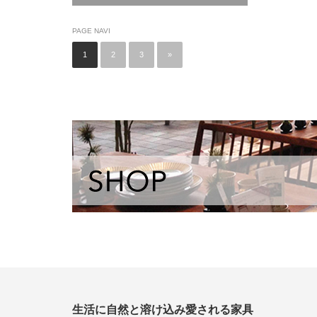
PAGE NAVI
1
2
3
»
生活に自然と溶け込み愛される家具