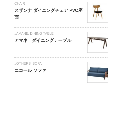
CHAIR
スザンナ ダイニングチェア PVC座
面
#AMANE
,
DINING TABLE
アマネ ダイニングテーブル
#OTHERS
,
SOFA
ニコール ソファ