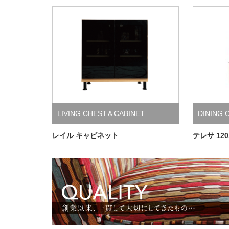
LIVING CHEST＆CABINET
DINING 
＆CABIN
レイル キャビネット
テレサ 1