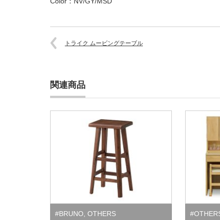
Color：NV/GY/MSD
トライク ムービングテーブル
関連商品
#BRUNO
,
OTHERS
#OTHER