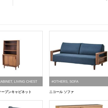
CABINET
,
LIVING CHEST
#OTHERS
,
SOFA
ET
5オープンキャビネット
ニコール ソファ