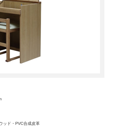
m
ーウッド・PVC合成皮革